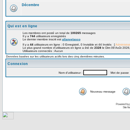
Décembre
Qui est en ligne
Les membres ont posté un total de
100265
messages
Il y a
744
utilisateurs enregistrés
Le dernier membre inscrit est
allanvelasco
Il y a
44
utilisateurs en ligne : 0 Enregistré, 0 Invisible et 44 Invités [
Administra
Le plus grand nombre d'utilisateurs en ligne a été de
2328
le Dim 09 Août 2026
Utilisateurs connectés : Aucun
Données basées sur les utilisateurs actifs lors des cinq dernières minutes.
Connexion
Nom d'utilisateur :
Mot de passe 
Nouveau message
Powered by
Site f