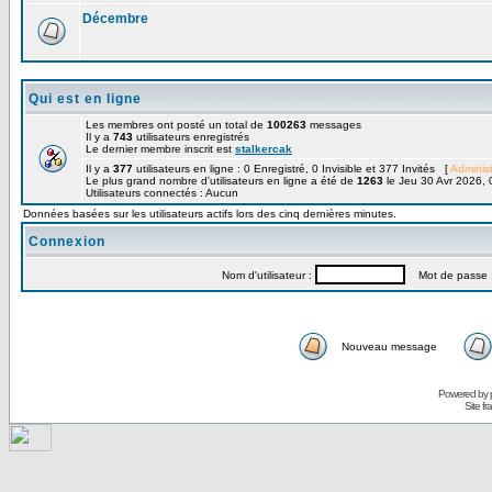
Décembre
Qui est en ligne
Les membres ont posté un total de
100263
messages
Il y a
743
utilisateurs enregistrés
Le dernier membre inscrit est
stalkercak
Il y a
377
utilisateurs en ligne : 0 Enregistré, 0 Invisible et 377 Invités [
Administ
Le plus grand nombre d'utilisateurs en ligne a été de
1263
le Jeu 30 Avr 2026, 
Utilisateurs connectés : Aucun
Données basées sur les utilisateurs actifs lors des cinq dernières minutes.
Connexion
Nom d'utilisateur :
Mot de passe 
Nouveau message
Powered by
Site f