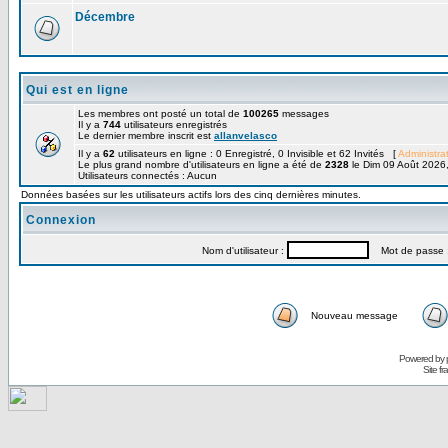
Décembre
Qui est en ligne
Les membres ont posté un total de
100265
messages
Il y a
744
utilisateurs enregistrés
Le dernier membre inscrit est
allanvelasco
Il y a
62
utilisateurs en ligne : 0 Enregistré, 0 Invisible et 62 Invités [
Administra
Le plus grand nombre d'utilisateurs en ligne a été de
2328
le Dim 09 Août 2026
Utilisateurs connectés : Aucun
Données basées sur les utilisateurs actifs lors des cinq dernières minutes.
Connexion
Nom d'utilisateur :
Mot de passe 
Nouveau message
Powered by
Site f