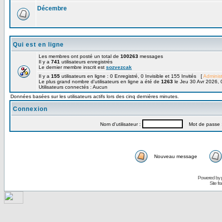
Décembre
Qui est en ligne
Les membres ont posté un total de
100263
messages
Il y a
741
utilisateurs enregistrés
Le dernier membre inscrit est
sozvezcak
Il y a
155
utilisateurs en ligne : 0 Enregistré, 0 Invisible et 155 Invités [
Administ
Le plus grand nombre d'utilisateurs en ligne a été de
1263
le Jeu 30 Avr 2026, 
Utilisateurs connectés : Aucun
Données basées sur les utilisateurs actifs lors des cinq dernières minutes.
Connexion
Nom d'utilisateur :
Mot de passe 
Nouveau message
Powered by
Site f