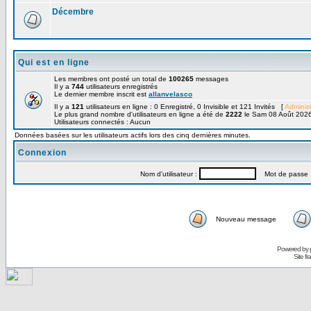
Décembre
Qui est en ligne
Les membres ont posté un total de
100265
messages
Il y a
744
utilisateurs enregistrés
Le dernier membre inscrit est
allanvelasco
Il y a
121
utilisateurs en ligne : 0 Enregistré, 0 Invisible et 121 Invités [
Administ
Le plus grand nombre d'utilisateurs en ligne a été de
2222
le Sam 08 Août 2026
Utilisateurs connectés : Aucun
Données basées sur les utilisateurs actifs lors des cinq dernières minutes.
Connexion
Nom d'utilisateur :
Mot de passe 
Nouveau message
Powered by
Site f