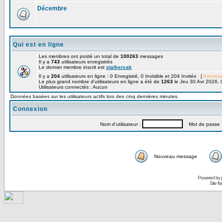
Décembre
Qui est en ligne
Les membres ont posté un total de
100263
messages
Il y a
743
utilisateurs enregistrés
Le dernier membre inscrit est
stalkercak
Il y a
204
utilisateurs en ligne : 0 Enregistré, 0 Invisible et 204 Invités [
Administ
Le plus grand nombre d'utilisateurs en ligne a été de
1263
le Jeu 30 Avr 2026, 
Utilisateurs connectés : Aucun
Données basées sur les utilisateurs actifs lors des cinq dernières minutes.
Connexion
Nom d'utilisateur :
Mot de passe 
Nouveau message
Powered by
Site f