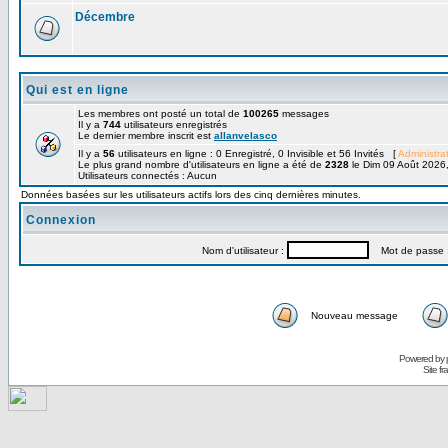
Décembre
Qui est en ligne
Les membres ont posté un total de
100265
messages
Il y a
744
utilisateurs enregistrés
Le dernier membre inscrit est
allanvelasco
Il y a
56
utilisateurs en ligne : 0 Enregistré, 0 Invisible et 56 Invités [
Administra
Le plus grand nombre d'utilisateurs en ligne a été de
2328
le Dim 09 Août 2026
Utilisateurs connectés : Aucun
Données basées sur les utilisateurs actifs lors des cinq dernières minutes.
Connexion
Nom d'utilisateur :
Mot de passe 
Nouveau message
Powered by
Site f