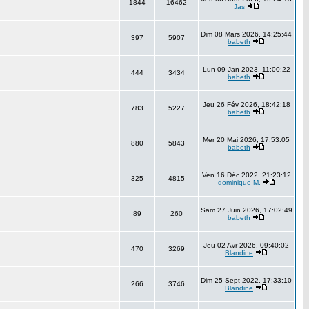
1844
16462
Jas
Dim 08 Mars 2026, 14:25:44
397
5907
babeth
Lun 09 Jan 2023, 11:00:22
444
3434
babeth
Jeu 26 Fév 2026, 18:42:18
783
5227
babeth
Mer 20 Mai 2026, 17:53:05
880
5843
babeth
Ven 16 Déc 2022, 21:23:12
325
4815
dominique M.
Sam 27 Juin 2026, 17:02:49
89
260
babeth
Jeu 02 Avr 2026, 09:40:02
470
3269
Blandine
Dim 25 Sept 2022, 17:33:10
266
3746
Blandine