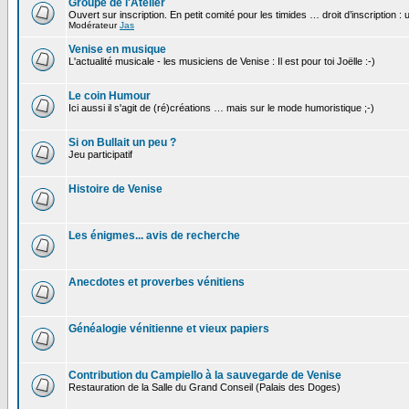
Groupe de l'Atelier
Ouvert sur inscription. En petit comité pour les timides … droit d’inscription :
Modérateur
Jas
Venise en musique
L'actualité musicale - les musiciens de Venise : Il est pour toi Joëlle :-)
Le coin Humour
Ici aussi il s'agit de (ré)créations … mais sur le mode humoristique ;-)
Si on Bullait un peu ?
Jeu participatif
Histoire de Venise
Les énigmes... avis de recherche
Anecdotes et proverbes vénitiens
Généalogie vénitienne et vieux papiers
Contribution du Campiello à la sauvegarde de Venise
Restauration de la Salle du Grand Conseil (Palais des Doges)