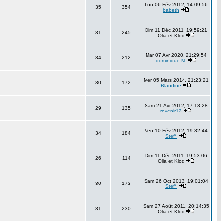
Lun 06 Fév 2012, 14:09:56
35
354
babeth
Dim 11 Déc 2011, 19:59:21
31
245
Olia et Klod
Mar 07 Avr 2020, 21:29:54
34
212
dominique M.
Mer 05 Mars 2014, 21:23:21
30
172
Blandine
Sam 21 Avr 2012, 17:13:28
29
135
revenir13
Ven 10 Fév 2012, 19:32:44
34
184
Stef*
Dim 11 Déc 2011, 19:53:06
26
114
Olia et Klod
Sam 26 Oct 2013, 19:01:04
30
173
Stef*
Sam 27 Août 2011, 20:14:35
31
230
Olia et Klod