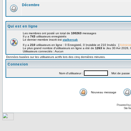
Décembre
Qui est en ligne
Les membres ont posté un total de
100263
messages
Il y a
743
utilisateurs enregistrés
Le dernier membre inscrit est
stalkercak
Il y a
210
utilisateurs en ligne : 0 Enregistré, 0 Invisible et 210 Invités [
Administ
Le plus grand nombre d'utilisateurs en ligne a été de
1263
le Jeu 30 Avr 2026, 
Utilisateurs connectés : Aucun
Données basées sur les utilisateurs actifs lors des cinq dernières minutes.
Connexion
Nom d'utilisateur :
Mot de passe 
Nouveau message
Powered by
Site f