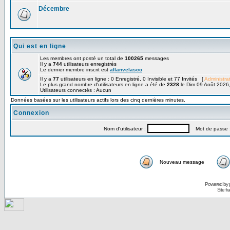
Décembre
Qui est en ligne
Les membres ont posté un total de
100265
messages
Il y a
744
utilisateurs enregistrés
Le dernier membre inscrit est
allanvelasco
Il y a
77
utilisateurs en ligne : 0 Enregistré, 0 Invisible et 77 Invités [
Administra
Le plus grand nombre d'utilisateurs en ligne a été de
2328
le Dim 09 Août 2026
Utilisateurs connectés : Aucun
Données basées sur les utilisateurs actifs lors des cinq dernières minutes.
Connexion
Nom d'utilisateur :
Mot de passe 
Nouveau message
Powered by
Site f