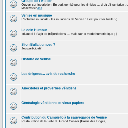
Groupe de l'Atelier
Ouvert sur inscription. En petit comité pour les timides … droit d’inscription :
Modérateur
Jas
Venise en musique
L'actualité musicale - les musiciens de Venise : Il est pour toi Joëlle :-)
Le coin Humour
Ici aussi il s'agit de (ré)créations … mais sur le mode humoristique ;-)
Si on Bullait un peu ?
Jeu participatif
Histoire de Venise
Les énigmes... avis de recherche
Anecdotes et proverbes vénitiens
Généalogie vénitienne et vieux papiers
Contribution du Campiello à la sauvegarde de Venise
Restauration de la Salle du Grand Conseil (Palais des Doges)