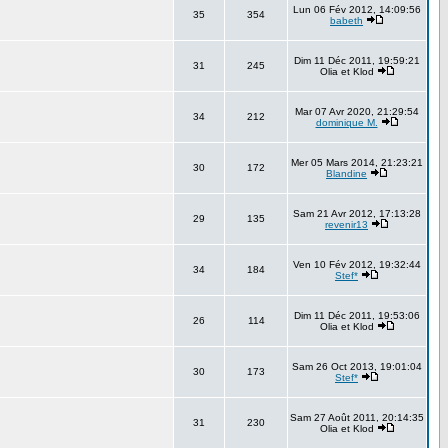
Lun 06 Fév 2012, 14:09:56
35
354
babeth
Dim 11 Déc 2011, 19:59:21
31
245
Olia et Klod
Mar 07 Avr 2020, 21:29:54
34
212
dominique M.
Mer 05 Mars 2014, 21:23:21
30
172
Blandine
Sam 21 Avr 2012, 17:13:28
29
135
revenir13
Ven 10 Fév 2012, 19:32:44
34
184
Stef*
Dim 11 Déc 2011, 19:53:06
26
114
Olia et Klod
Sam 26 Oct 2013, 19:01:04
30
173
Stef*
Sam 27 Août 2011, 20:14:35
31
230
Olia et Klod