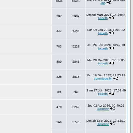
1844
16462
Jas
Dim 08 Mars 2026, 14:25:44
397
5907
babeth
Lun 09 Jan 2023, 11:00:22
444
3434
babeth
Jeu 26 Fév 2026, 18:42:18
783
5227
babeth
Mer 20 Mai 2026, 17:53:05
880
5843
babeth
Ven 16 Déc 2022, 21:23:12
325
4815
dominique M.
Sam 27 Juin 2026, 17:02:49
89
260
babeth
Jeu 02 Avr 2026, 09:40:02
470
3269
Blandine
Dim 25 Sept 2022, 17:33:10
266
3746
Blandine