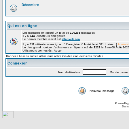
Décembre
Qui est en ligne
Les membres ont posté un total de
100265
messages
Il y a
744
utilisateurs enregistrés
Le dernier membre inscrit est
allanvelasco
Il y a
311
utilisateurs en ligne : 0 Enregistré, 0 Invisible et 311 Invités [
Administ
Le plus grand nombre d'utilisateurs en ligne a été de
2222
le Sam 08 Août 2026
Utilisateurs connectés : Aucun
Données basées sur les utilisateurs actifs lors des cinq dernières minutes.
Connexion
Nom d'utilisateur :
Mot de passe 
Nouveau message
Powered by
Site f