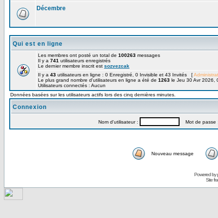
Décembre
Qui est en ligne
Les membres ont posté un total de
100263
messages
Il y a
741
utilisateurs enregistrés
Le dernier membre inscrit est
sozvezcak
Il y a
43
utilisateurs en ligne : 0 Enregistré, 0 Invisible et 43 Invités [
Administra
Le plus grand nombre d'utilisateurs en ligne a été de
1263
le Jeu 30 Avr 2026, 
Utilisateurs connectés : Aucun
Données basées sur les utilisateurs actifs lors des cinq dernières minutes.
Connexion
Nom d'utilisateur :
Mot de passe 
Nouveau message
Powered by
Site f