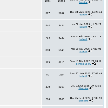
1844
16464
Martine
Dim 08 Mars 2026, 14:25:44
397
5907
babeth
Lun 09 Jan 2023, 11:00:22
444
3434
babeth
Jeu 26 Fév 2026, 18:42:18
783
5227
babeth
Mer 20 Mai 2026, 17:53:05
880
5843
babeth
Ven 16 Déc 2022, 21:23:12
325
4815
dominique M.
Sam 27 Juin 2026, 17:02:49
89
260
babeth
Jeu 02 Avr 2026, 09:40:02
470
3269
Blandine
Dim 25 Sept 2022, 17:33:10
266
3746
Blandine