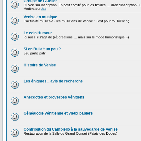
Groupe de l'Atelier
Ouvert sur inscription. En petit comité pour les timides … droit d’inscription :
Modérateur
Jas
Venise en musique
L'actualité musicale - les musiciens de Venise : Il est pour toi Joëlle :-)
Le coin Humour
Ici aussi il s'agit de (ré)créations … mais sur le mode humoristique ;-)
Si on Bullait un peu ?
Jeu participatif
Histoire de Venise
Les énigmes... avis de recherche
Anecdotes et proverbes vénitiens
Généalogie vénitienne et vieux papiers
Contribution du Campiello à la sauvegarde de Venise
Restauration de la Salle du Grand Conseil (Palais des Doges)