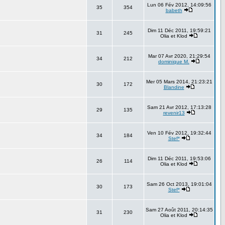
Lun 06 Fév 2012, 14:09:56
35
354
babeth
Dim 11 Déc 2011, 19:59:21
31
245
Olia et Klod
Mar 07 Avr 2020, 21:29:54
34
212
dominique M.
Mer 05 Mars 2014, 21:23:21
30
172
Blandine
Sam 21 Avr 2012, 17:13:28
29
135
revenir13
Ven 10 Fév 2012, 19:32:44
34
184
Stef*
Dim 11 Déc 2011, 19:53:06
26
114
Olia et Klod
Sam 26 Oct 2013, 19:01:04
30
173
Stef*
Sam 27 Août 2011, 20:14:35
31
230
Olia et Klod