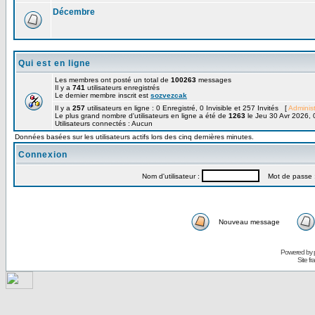
Décembre
Qui est en ligne
Les membres ont posté un total de
100263
messages
Il y a
741
utilisateurs enregistrés
Le dernier membre inscrit est
sozvezcak
Il y a
257
utilisateurs en ligne : 0 Enregistré, 0 Invisible et 257 Invités [
Administ
Le plus grand nombre d'utilisateurs en ligne a été de
1263
le Jeu 30 Avr 2026, 
Utilisateurs connectés : Aucun
Données basées sur les utilisateurs actifs lors des cinq dernières minutes.
Connexion
Nom d'utilisateur :
Mot de passe 
Nouveau message
Powered by
Site f