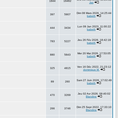
1844
16462
Jas
Dim 08 Mars 2026, 14:25:44
397
5907
babeth
Lun 09 Jan 2023, 11:00:22
444
3434
babeth
Jeu 26 Fév 2026, 18:42:18
783
5227
babeth
Mer 20 Mai 2026, 17:53:05
880
5843
babeth
Ven 16 Déc 2022, 21:23:12
325
4815
dominique M.
Sam 27 Juin 2026, 17:02:49
89
260
babeth
Jeu 02 Avr 2026, 09:40:02
470
3269
Blandine
Dim 25 Sept 2022, 17:33:10
266
3746
Blandine