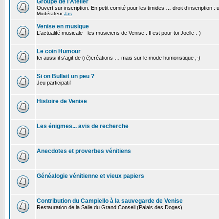
Groupe de l'Atelier
Ouvert sur inscription. En petit comité pour les timides … droit d’inscription :
Modérateur
Jas
Venise en musique
L'actualité musicale - les musiciens de Venise : Il est pour toi Joëlle :-)
Le coin Humour
Ici aussi il s'agit de (ré)créations … mais sur le mode humoristique ;-)
Si on Bullait un peu ?
Jeu participatif
Histoire de Venise
Les énigmes... avis de recherche
Anecdotes et proverbes vénitiens
Généalogie vénitienne et vieux papiers
Contribution du Campiello à la sauvegarde de Venise
Restauration de la Salle du Grand Conseil (Palais des Doges)