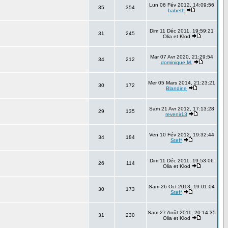
Lun 06 Fév 2012, 14:09:56
35
354
babeth
Dim 11 Déc 2011, 19:59:21
31
245
Olia et Klod
Mar 07 Avr 2020, 21:29:54
34
212
dominique M.
Mer 05 Mars 2014, 21:23:21
30
172
Blandine
Sam 21 Avr 2012, 17:13:28
29
135
revenir13
Ven 10 Fév 2012, 19:32:44
34
184
Stef*
Dim 11 Déc 2011, 19:53:06
26
114
Olia et Klod
Sam 26 Oct 2013, 19:01:04
30
173
Stef*
Sam 27 Août 2011, 20:14:35
31
230
Olia et Klod