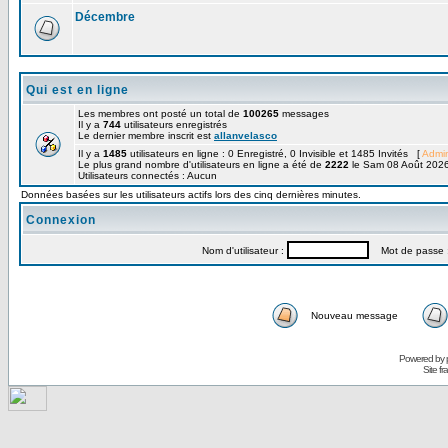
Décembre
Qui est en ligne
Les membres ont posté un total de
100265
messages
Il y a
744
utilisateurs enregistrés
Le dernier membre inscrit est
allanvelasco
Il y a
1485
utilisateurs en ligne : 0 Enregistré, 0 Invisible et 1485 Invités [
Admin
Le plus grand nombre d'utilisateurs en ligne a été de
2222
le Sam 08 Août 2026
Utilisateurs connectés : Aucun
Données basées sur les utilisateurs actifs lors des cinq dernières minutes.
Connexion
Nom d'utilisateur :
Mot de passe 
Nouveau message
Powered by
Site f