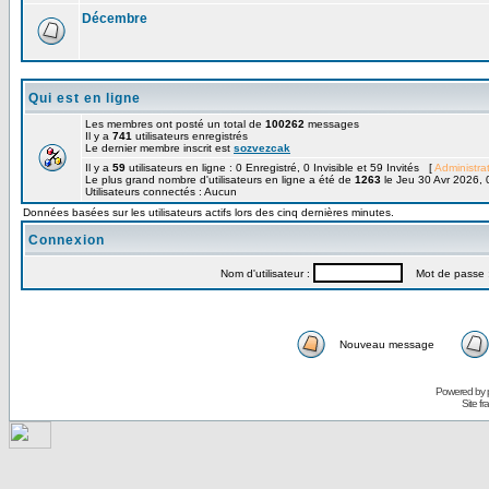
Décembre
Qui est en ligne
Les membres ont posté un total de
100262
messages
Il y a
741
utilisateurs enregistrés
Le dernier membre inscrit est
sozvezcak
Il y a
59
utilisateurs en ligne : 0 Enregistré, 0 Invisible et 59 Invités [
Administra
Le plus grand nombre d'utilisateurs en ligne a été de
1263
le Jeu 30 Avr 2026, 
Utilisateurs connectés : Aucun
Données basées sur les utilisateurs actifs lors des cinq dernières minutes.
Connexion
Nom d'utilisateur :
Mot de passe 
Nouveau message
Powered by
Site f