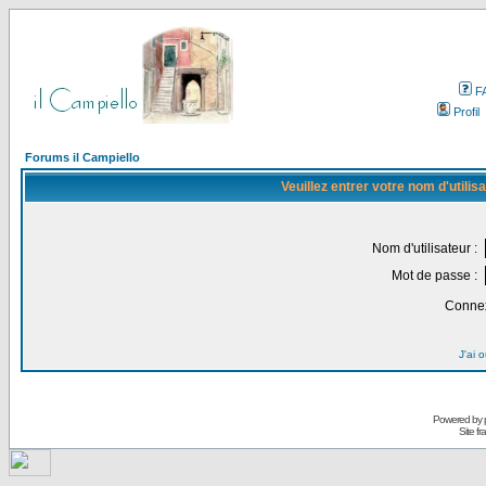
F
Profil
Forums il Campiello
Veuillez entrer votre nom d'utili
Nom d'utilisateur :
Mot de passe :
Connex
J'ai 
Powered by
Site f