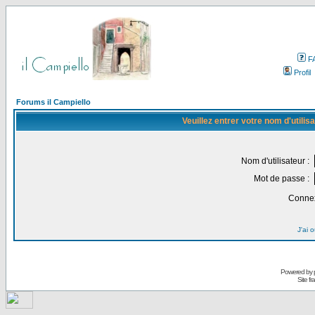
F
Profil
Forums il Campiello
Veuillez entrer votre nom d'utili
Nom d'utilisateur :
Mot de passe :
Connex
J'ai 
Powered by
Site f