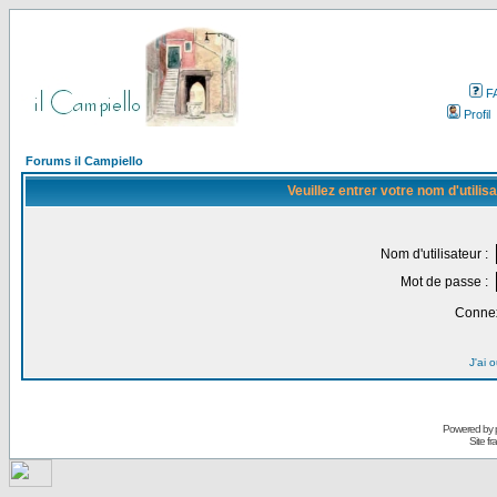
F
Profil
Forums il Campiello
Veuillez entrer votre nom d'utili
Nom d'utilisateur :
Mot de passe :
Connex
J'ai 
Powered by
Site f