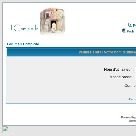
F
Profil
Forums il Campiello
Veuillez entrer votre nom d'utili
Nom d'utilisateur :
Mot de passe :
Connex
J'ai 
Powered by
Site f