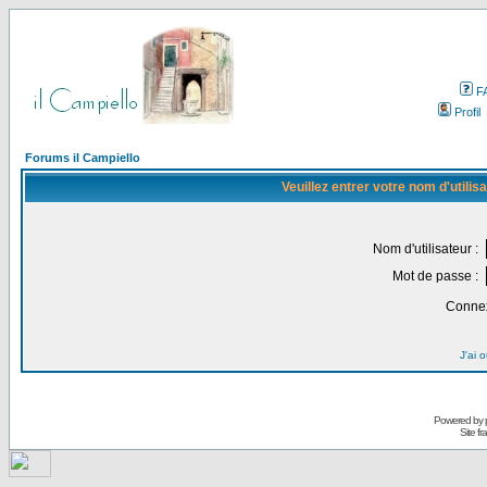
F
Profil
Forums il Campiello
Veuillez entrer votre nom d'utili
Nom d'utilisateur :
Mot de passe :
Connex
J'ai 
Powered by
Site f