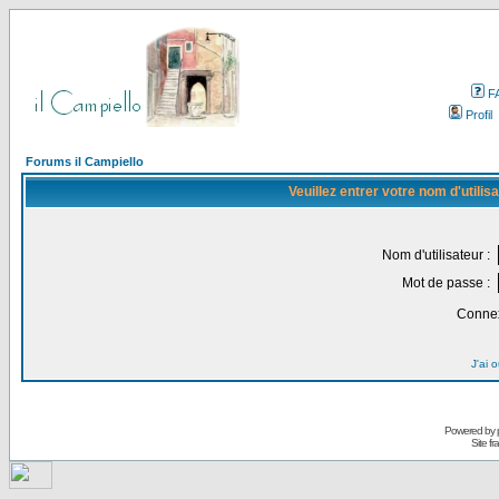
F
Profil
Forums il Campiello
Veuillez entrer votre nom d'utili
Nom d'utilisateur :
Mot de passe :
Connex
J'ai 
Powered by
Site f