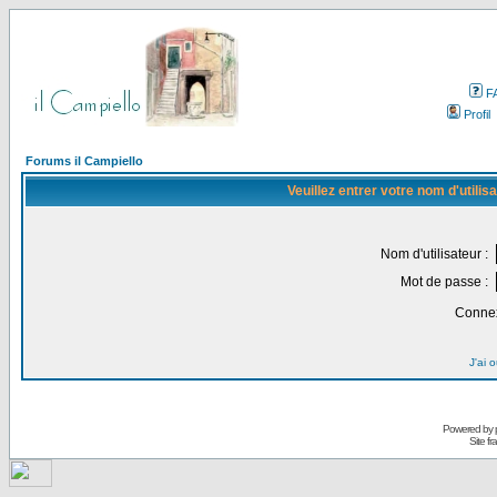
F
Profil
Forums il Campiello
Veuillez entrer votre nom d'utili
Nom d'utilisateur :
Mot de passe :
Connex
J'ai 
Powered by
Site f