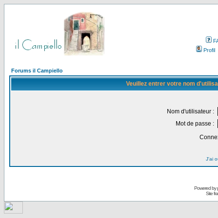
F
Profil
Forums il Campiello
Veuillez entrer votre nom d'utili
Nom d'utilisateur :
Mot de passe :
Connex
J'ai 
Powered by
Site f