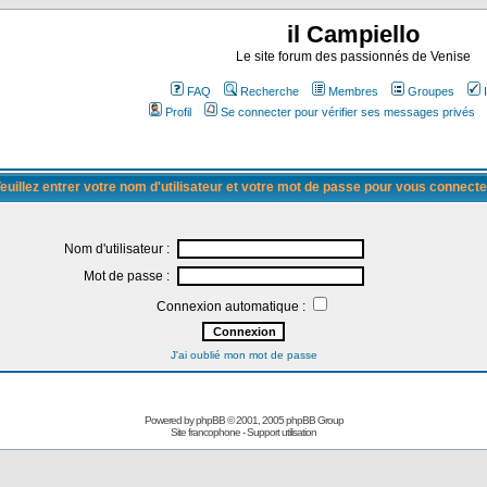
il Campiello
Le site forum des passionnés de Venise
FAQ
Recherche
Membres
Groupes
Profil
Se connecter pour vérifier ses messages privés
euillez entrer votre nom d'utilisateur et votre mot de passe pour vous connecte
Nom d'utilisateur :
Mot de passe :
Connexion automatique :
J'ai oublié mon mot de passe
Powered by
phpBB
© 2001, 2005 phpBB Group
Site francophone
-
Support utilisation