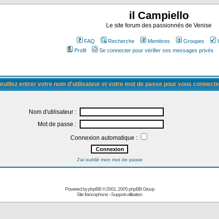
il Campiello
Le site forum des passionnés de Venise
FAQ
Recherche
Membres
Groupes
Profil
Se connecter pour vérifier ses messages privés
euillez entrer votre nom d'utilisateur et votre mot de passe pour vous connecte
Nom d'utilisateur :
Mot de passe :
Connexion automatique :
J'ai oublié mon mot de passe
Powered by
phpBB
© 2001, 2005 phpBB Group
Site francophone
-
Support utilisation