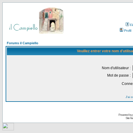
F
Profil
Forums il Campiello
Veuillez entrer votre nom d'utili
Nom d'utilisateur :
Mot de passe :
Connex
J'ai 
Powered by
Site f