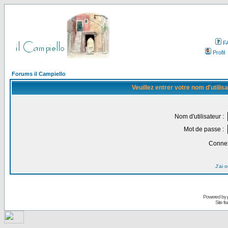
F
Profil
Forums il Campiello
Veuillez entrer votre nom d'utili
Nom d'utilisateur :
Mot de passe :
Connex
J'ai 
Powered by
Site f