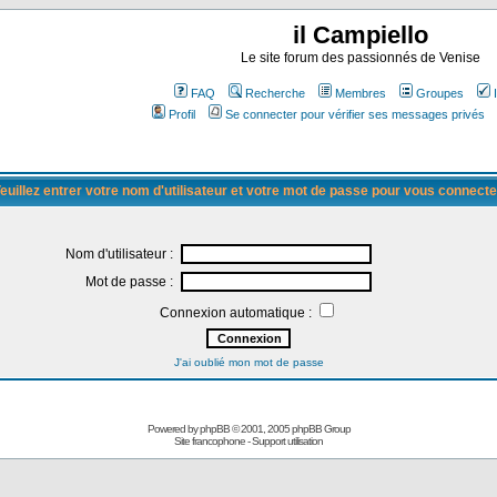
il Campiello
Le site forum des passionnés de Venise
FAQ
Recherche
Membres
Groupes
Profil
Se connecter pour vérifier ses messages privés
euillez entrer votre nom d'utilisateur et votre mot de passe pour vous connecte
Nom d'utilisateur :
Mot de passe :
Connexion automatique :
J'ai oublié mon mot de passe
Powered by
phpBB
© 2001, 2005 phpBB Group
Site francophone
-
Support utilisation