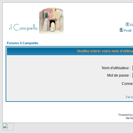
F
Profil
Forums il Campiello
Veuillez entrer votre nom d'utili
Nom d'utilisateur :
Mot de passe :
Connex
J'ai 
Powered by
Site f