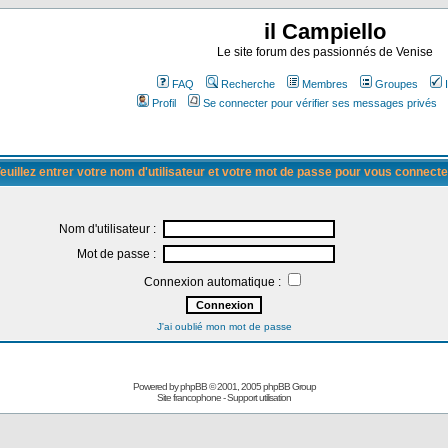
il Campiello
Le site forum des passionnés de Venise
FAQ
Recherche
Membres
Groupes
Profil
Se connecter pour vérifier ses messages privés
euillez entrer votre nom d'utilisateur et votre mot de passe pour vous connecte
Nom d'utilisateur :
Mot de passe :
Connexion automatique :
J'ai oublié mon mot de passe
Powered by
phpBB
© 2001, 2005 phpBB Group
Site francophone
-
Support utilisation