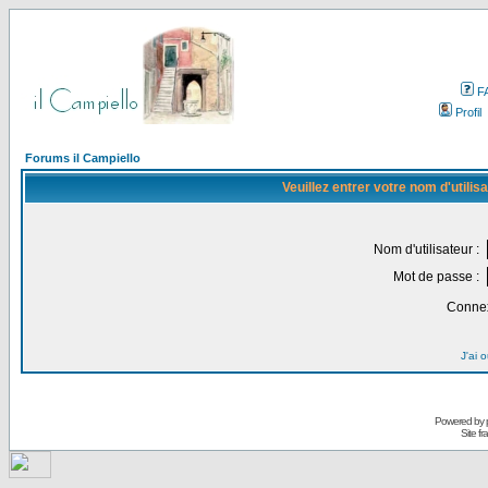
F
Profil
Forums il Campiello
Veuillez entrer votre nom d'utili
Nom d'utilisateur :
Mot de passe :
Connex
J'ai 
Powered by
Site f