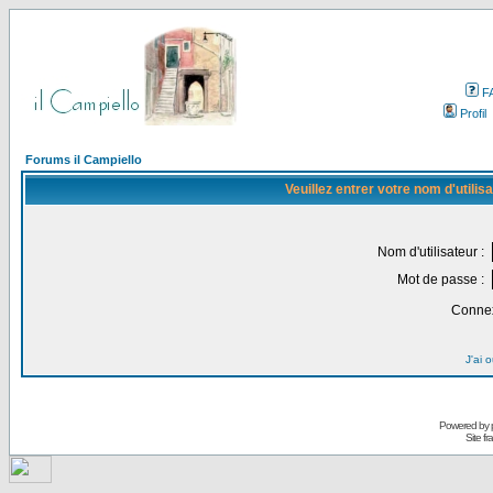
F
Profil
Forums il Campiello
Veuillez entrer votre nom d'utili
Nom d'utilisateur :
Mot de passe :
Connex
J'ai 
Powered by
Site f