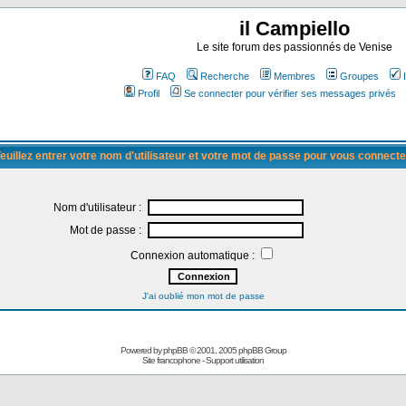
il Campiello
Le site forum des passionnés de Venise
FAQ
Recherche
Membres
Groupes
Profil
Se connecter pour vérifier ses messages privés
euillez entrer votre nom d'utilisateur et votre mot de passe pour vous connecte
Nom d'utilisateur :
Mot de passe :
Connexion automatique :
J'ai oublié mon mot de passe
Powered by
phpBB
© 2001, 2005 phpBB Group
Site francophone
-
Support utilisation