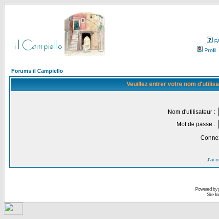
F
Profil
Forums il Campiello
Veuillez entrer votre nom d'utili
Nom d'utilisateur :
Mot de passe :
Connex
J'ai 
Powered by
Site f