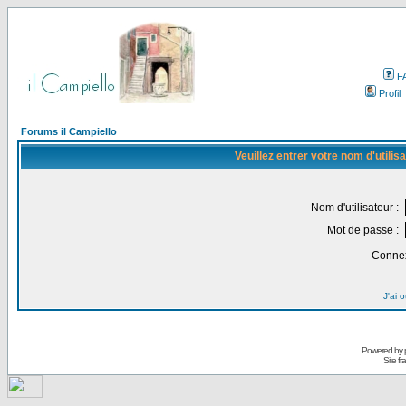
F
Profil
Forums il Campiello
Veuillez entrer votre nom d'utili
Nom d'utilisateur :
Mot de passe :
Connex
J'ai 
Powered by
Site f