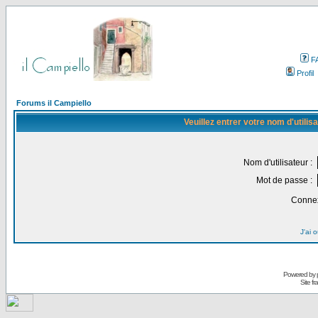
F
Profil
Forums il Campiello
Veuillez entrer votre nom d'utili
Nom d'utilisateur :
Mot de passe :
Connex
J'ai 
Powered by
Site f