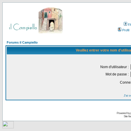
F
Profil
Forums il Campiello
Veuillez entrer votre nom d'utili
Nom d'utilisateur :
Mot de passe :
Connex
J'ai 
Powered by
Site f