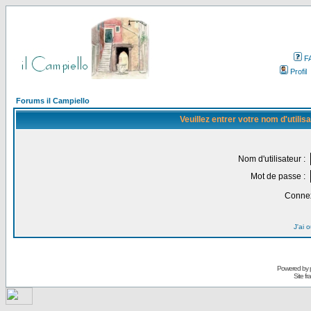
F
Profil
Forums il Campiello
Veuillez entrer votre nom d'utili
Nom d'utilisateur :
Mot de passe :
Connex
J'ai 
Powered by
Site f