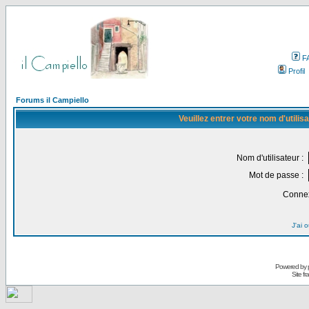
F
Profil
Forums il Campiello
Veuillez entrer votre nom d'utili
Nom d'utilisateur :
Mot de passe :
Connex
J'ai 
Powered by
Site f