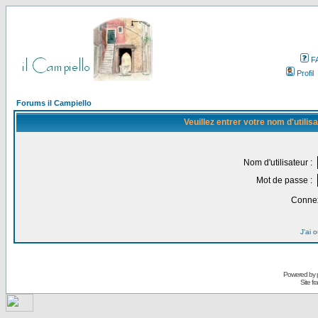
F
Profil
Forums il Campiello
Veuillez entrer votre nom d'utili
Nom d'utilisateur :
Mot de passe :
Connex
J'ai 
Powered by
Site f