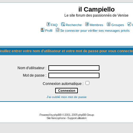
il Campiello
Le site forum des passionnés de Venise
FAQ
Recherche
Membres
Groupes
Profil
Se connecter pour vérifier ses messages privés
euillez entrer votre nom d'utilisateur et votre mot de passe pour vous connecte
Nom d'utilisateur :
Mot de passe :
Connexion automatique :
J'ai oublié mon mot de passe
Powered by
phpBB
© 2001, 2005 phpBB Group
Site francophone
-
Support utilisation