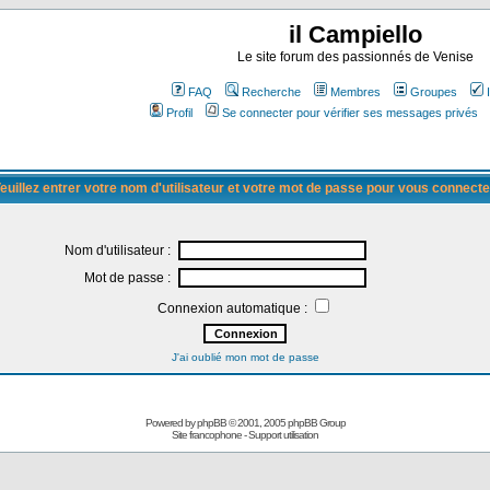
il Campiello
Le site forum des passionnés de Venise
FAQ
Recherche
Membres
Groupes
Profil
Se connecter pour vérifier ses messages privés
euillez entrer votre nom d'utilisateur et votre mot de passe pour vous connecte
Nom d'utilisateur :
Mot de passe :
Connexion automatique :
J'ai oublié mon mot de passe
Powered by
phpBB
© 2001, 2005 phpBB Group
Site francophone
-
Support utilisation