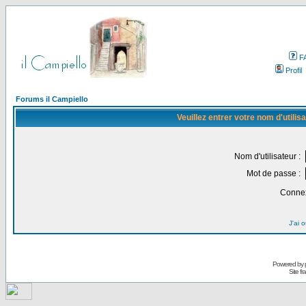
F
Profil
Forums il Campiello
Veuillez entrer votre nom d'utili
Nom d'utilisateur :
Mot de passe :
Connex
J'ai 
Powered by
Site f