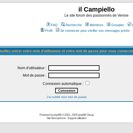
il Campiello
Le site forum des passionnés de Venise
FAQ
Recherche
Membres
Groupes
Profil
Se connecter pour vérifier ses messages privés
euillez entrer votre nom d'utilisateur et votre mot de passe pour vous connecte
Nom d'utilisateur :
Mot de passe :
Connexion automatique :
J'ai oublié mon mot de passe
Powered by
phpBB
© 2001, 2005 phpBB Group
Site francophone
-
Support utilisation