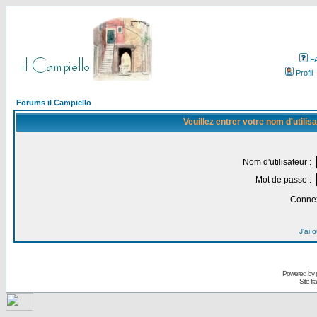
F
Profil
Forums il Campiello
Veuillez entrer votre nom d'utili
Nom d'utilisateur :
Mot de passe :
Connex
J'ai 
Powered by
Site f