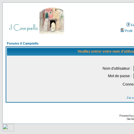
F
Profil
Forums il Campiello
Veuillez entrer votre nom d'utili
Nom d'utilisateur :
Mot de passe :
Connex
J'ai 
Powered by
Site f