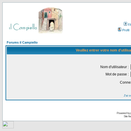
F
Profil
Forums il Campiello
Veuillez entrer votre nom d'utili
Nom d'utilisateur :
Mot de passe :
Connex
J'ai 
Powered by
Site f